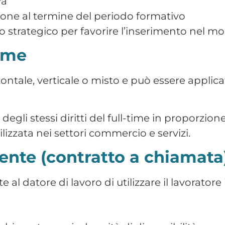
onomamente:
vità
ziale
zioni di falsa Partita IVA, che possono gener
tiva delle differenze
 lavoro in Italia sono numerose e ciascuna pre
ificazione del rapporto è essenziale per gara
enibilità economica dell’impresa.
Durata
Tutele