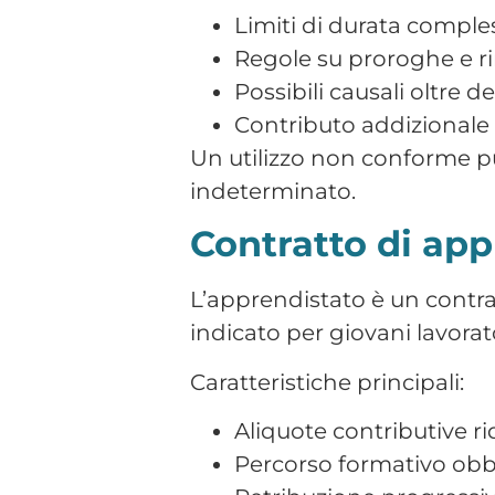
Può prevedere:
Obbligo di risposta alla
Nessun obbligo di risp
È ammesso solo in presenza d
Collaborazioni c
Le co.co.co. sono rapporti 
con il committente, ma sen
Non prevedono TFR e la con
tipici della subordinazione, 
Lavoro autonomo
Nel lavoro autonomo il prof