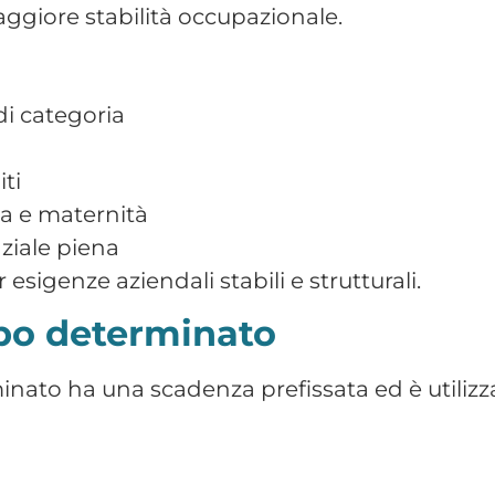
dotte per l’azienda
ligatorio
va
azione al termine del periodo formativo
strategico per favorire l’inserimento nel mo
time
zzontale, verticale o misto e può essere appli
degli stessi diritti del full-time in proporzione
ilizzata nei settori commercio e servizi.
ente (contratto a chiamata
e al datore di lavoro di utilizzare il lavorato