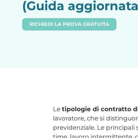
Contratto a tem
Il contratto a tempo indete
scadenza e garantisce la ma
Prevede:
Applicazione del CCNL 
Maturazione del TFR
Ferie e permessi retribu
Tutela in caso di malatt
Contribuzione previden
È la soluzione più adatta per
Contratto a tem
Il contratto a tempo determ