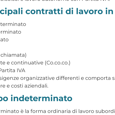
ssiva
innovi
determinate soglie temporali
 NASpI
uò comportare la trasformazione automatica
rendistato
tto a tempo indeterminato con finalità forma
ri.