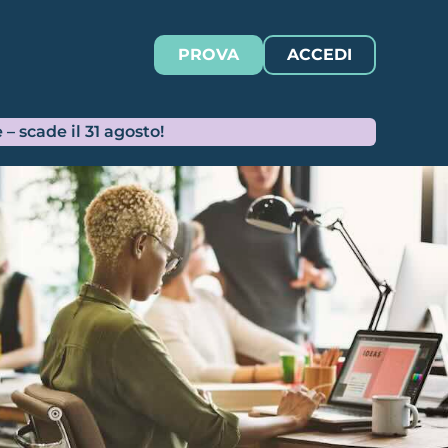
e previste e contribuzione
ato, apprendistato, part-
Italia?
specifiche conseguenze in