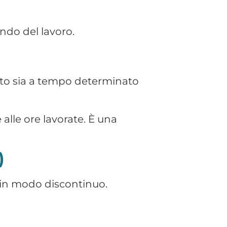
are sanzioni e contenziosi.
senta caratteristiche
ntire conformità normativa,
Contributi