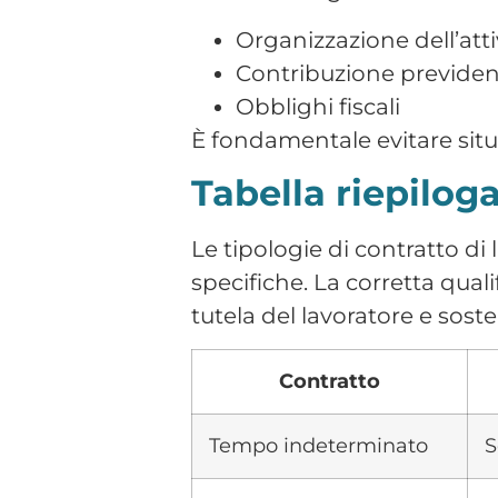
Semplifica 
con JUNO
Prenota una demo gratuita 
azienda.
Ti guideremo attraverso tu
digitalizzare presenze, tur
RICHIEDI UNA DEMO