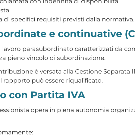
enza scadenza
Complete
on scadenza
Complete
ndeterminato formativo
Complete
efinita contrattualmente
Limitate
utonoma
Nessuna subordin