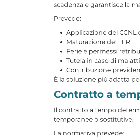
Aliquote contributive ri
Percorso formativo obb
Retribuzione progressi
Possibilità di stabilizz
Rappresenta uno strumento 
Contratto part-
Il part-time può essere ori
che indeterminato.
Il lavoratore part-time gode 
soluzione flessibile molto ut
Lavoro intermitt
Il lavoro a chiamata consent