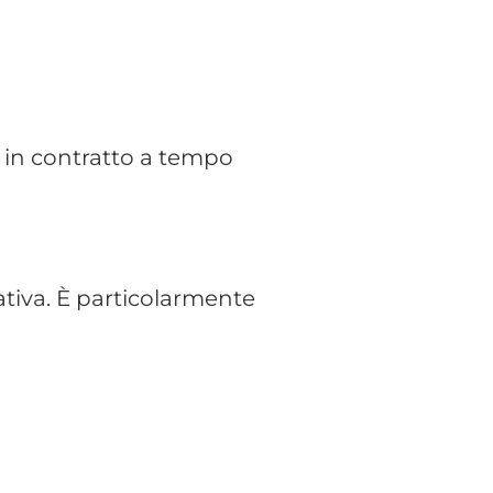
o.co.co.)
ontinuità e coordinamento
 INPS. Se emergono elementi
ativa, senza vincolo