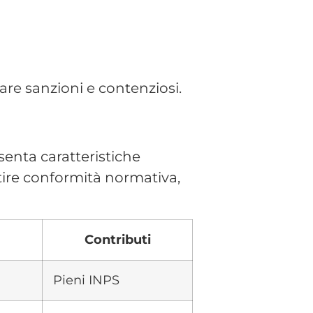
rsonale,
estione HR della tua
ale quanto è semplice