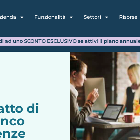
no per durata, livello di subordinazione, tutel
i sono: tempo indeterminato, tempo determin
co.co.co. e lavoro autonomo con Partita IVA.
cipali contratti di lavoro in 
eterminato
erminato
tato
a chiamata)
e e continuative (Co.co.co.)
artita IVA
sigenze organizzative differenti e comporta 
ore e costi aziendali.