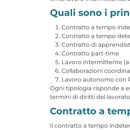
temporanee o sostitutive.
La normativa prevede:
Limiti di durata comple
Regole su proroghe e r
Possibili causali oltre 
Contributo addizionale
Un utilizzo non conforme p
indeterminato.
Contratto di app
L’apprendistato è un contra
indicato per giovani lavorato
Caratteristiche principali: