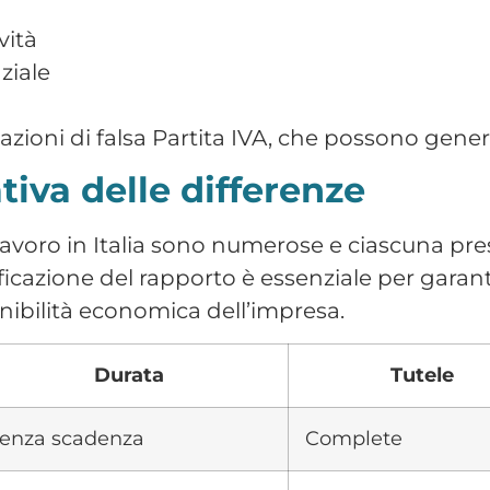
la gestione del pe
 HR
per scoprire come JUNO può migliorare la g
tte le funzionalità, mostrandoti in tempo re
ni, ferie e documenti, senza perdere tempo.