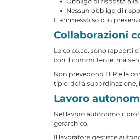
Tempo indeterminato
S
Tempo determinato
C
Apprendistato
I
Co.co.co.
D
Partita IVA
A