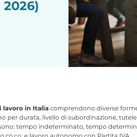
po indeterminato
rminato è la forma ordinaria di lavoro subor
ggiore stabilità occupazionale.
di categoria
iti
ia e maternità
ziale piena
 esigenze aziendali stabili e strutturali.
po determinato
inato ha una scadenza prefissata ed è utiliz