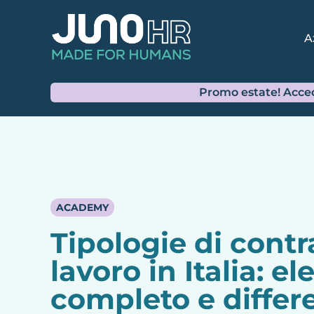
lavoratore, che si distinguo
previdenziale. Le principal
time, lavoro intermittente, 
Quali sono i prin
Contratto a tempo ind
Contratto a tempo det
Contratto di apprendis
Contratto part-time
Lavoro intermittente (
Collaborazioni coordinat
Lavoro autonomo con P
Ogni tipologia risponde a e
termini di diritti del lavorat