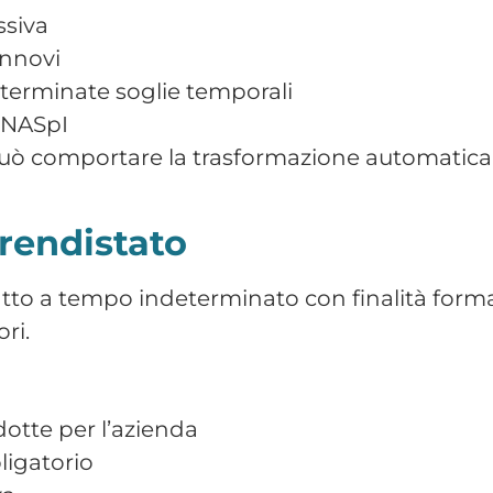
 chiamata con indennità di disponibilità
osta
i specifici requisiti previsti dalla normativa.
oordinate e continuative (C
di lavoro parasubordinato caratterizzati da c
za pieno vincolo di subordinazione.
tribuzione è versata alla Gestione Separata
il rapporto può essere riqualificato.
 con Partita IVA
essionista opera in piena autonomia organizz