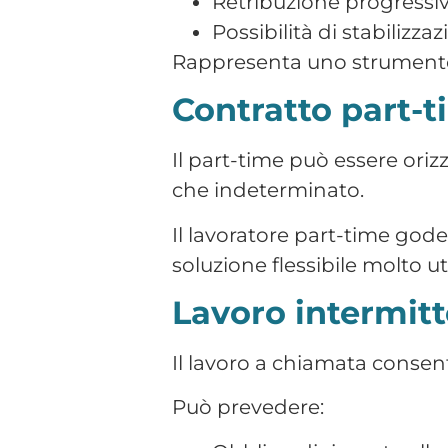
gerarchico.
Il lavoratore gestisce aut
Organizzazione dell’atti
Contribuzione previden
Obblighi fiscali
È fondamentale evitare situa
Tabella riepiloga
Le tipologie di contratto di
specifiche. La corretta qual
tutela del lavoratore e sost
Contratto