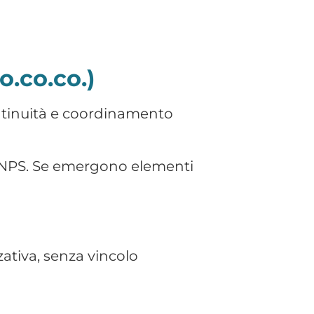
Pieni INPS
INPS + NASpI
Ridotti
Gestione Separata
ata
Autonomi