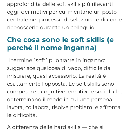
approfondita delle soft skills più rilevanti
oggi, dei motivi per cui meritano un posto
centrale nel processo di selezione e di come
riconoscerle durante un colloquio.
Estate smart, HR smart
Che cosa sono le soft skills (e
SCONTO ESCLUSIVO
perché il nome inganna)
Se attivi il piano annuale entro il
31 agosto
Il termine “soft” può trarre in inganno:
Contattaci subito per maggiori informazioni
suggerisce qualcosa di vago, difficile da
misurare, quasi accessorio. La realtà è
esattamente l’opposta. Le soft skills sono
competenze cognitive, emotive e sociali che
determinano il modo in cui una persona
lavora, collabora, risolve problemi e affronta
le difficoltà.
A differenza delle hard skills — che si