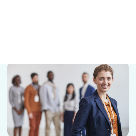
Promo estate! Accedi ad uno SCONTO
ESCLUSIVO se attivi il piano annuale – scade il 31
agosto!