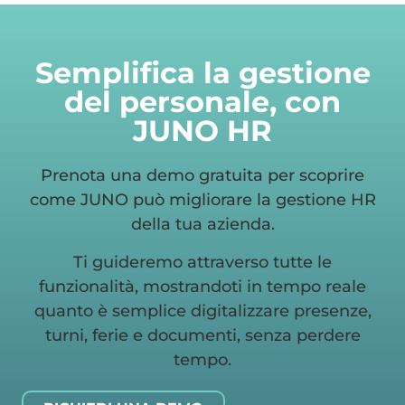
Semplifica la gestione
del personale, con
JUNO HR
Prenota una demo gratuita per scoprire
come JUNO può migliorare la gestione HR
della tua azienda.
Ti guideremo attraverso tutte le
funzionalità, mostrandoti in tempo reale
quanto è semplice digitalizzare presenze,
turni, ferie e documenti, senza perdere
tempo.