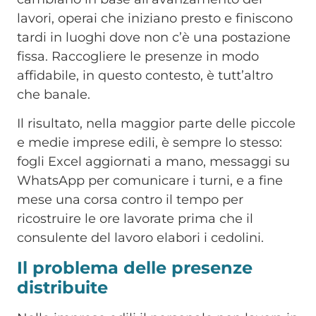
lavori, operai che iniziano presto e finiscono
tardi in luoghi dove non c’è una postazione
fissa. Raccogliere le presenze in modo
Estate smart, HR smart
affidabile, in questo contesto, è tutt’altro
SCONTO ESCLUSIVO
che banale.
Se attivi il piano annuale entro il
Il risultato, nella maggior parte delle piccole
31 agosto
e medie imprese edili, è sempre lo stesso:
Contattaci subito per maggiori informazioni
fogli Excel aggiornati a mano, messaggi su
WhatsApp per comunicare i turni, e a fine
mese una corsa contro il tempo per
ricostruire le ore lavorate prima che il
consulente del lavoro elabori i cedolini.
Il problema delle presenze
distribuite