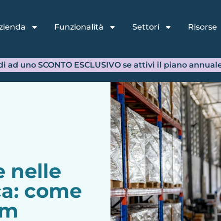
 nelle
ca: come
am
 perdere