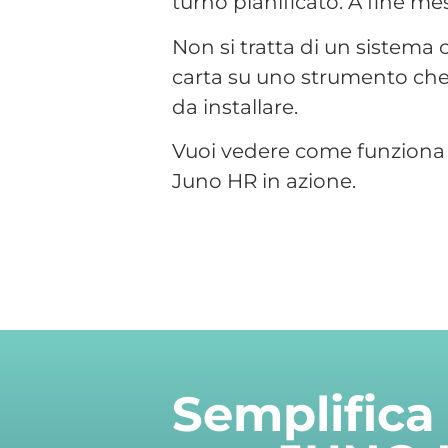
Semplifica 
con JUNO
Prenota una demo gratuita 
azienda.
Ti guideremo attraverso tu
digitalizzare presenze, tur
RICHIEDI UNA DEMO