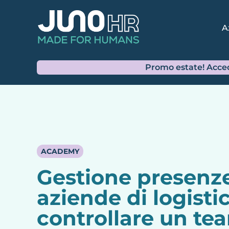
Gestione presenze
aziende di logisti
controllare un te
distribuito senza
ore ogni mese
RICHIEDI LA PROVA GRATUITA