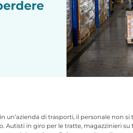
 in un’azienda di trasporti, il personale non si
Autisti in giro per le tratte, magazzinieri su 
cinque del mattino e finiscono prima di pranz
ffidabile e senza dover inseguire nessuno, è
 foglio presenze compilato a mano o via Excel
e mese. Funziona, ma genera errori, richiede 
 personale mobile
un ufficio. Un operatore che parte alle cinque
può usare un badge fisso o un terminale in se
modo manuale, dichiarativo, con tutto il mar