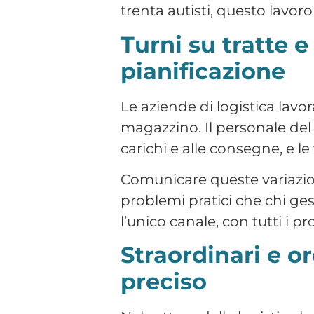
Straordinari e o
preciso
Nel settore della logistica l
sono frequenti e non trascu
organizzativo: è un dato che
dei cedolini.
Avere un registro preciso del
prima ancora che una scelta
espongono il consulente del 
ispettivo, a contestazioni diff
Documenti e sca
Gli autisti professionisti h