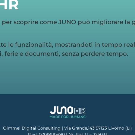
Oimmei Digital Consulting | Via Grande,143 57123 Livorno (LI)
P.iva 02018110490 | Nr. Rea LI – 225033
info@junohr.it
Cookie Policy
Privacy Policy
Estate smart, HR smart
CONTO ESCLUSI