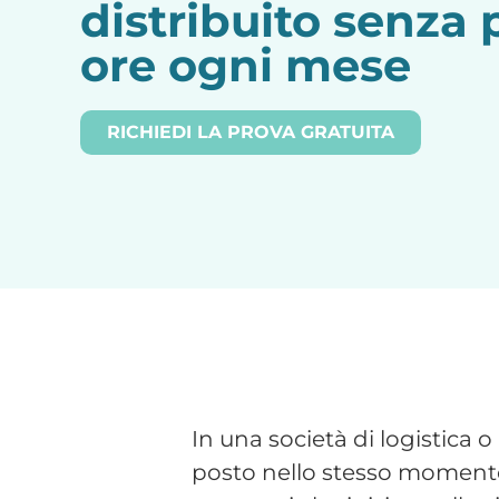
In una società di logistica o
posto nello stesso momento. 
operatori che iniziano alle 
questo contesto, in modo a
si ripresenta ogni mese.
La soluzione più comune è il
consulente del lavoro a fin
al controllo in tempo reale.
Il problema del
Gli autisti non timbrano in 
rientra nel pomeriggio non 
presenza avviene spesso in 