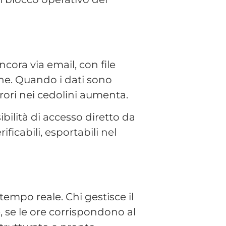
 tempo reale. Chi gestisce il
 se le ore corrispondono al
strutturato e pronto.
 che oggi avviene a voce o su
ormazione e senza hardware
o gratuita
e ti mostriamo