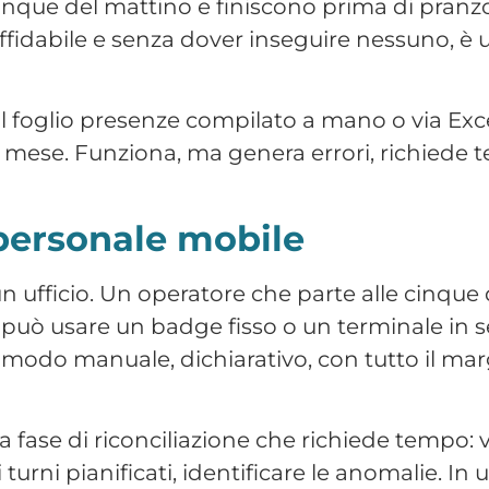
na fase di riconciliazione che richiede tempo: v
i turni pianificati, identificare le anomalie. In
ro può assorbire un’intera giornata dell’ammin
 depositi: la complessità de
ano spesso su turni strutturati intorno alle tra
agazzino si alterna su tre fasce orarie, gli aut
 variazioni rispetto al piano sono frequenti.
ni in tempo reale, a persone che sono già in
tisce il personale in logistica conosce bene.
problemi di tracciabilità che questo comporta.