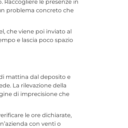
erificare le ore dichiarate,
 un’azienda con venti o
istrazione ogni mese.
lla
tte o alle esigenze del
isti hanno orari legati ai
 movimento, è uno dei
 La telefonata rimane spesso