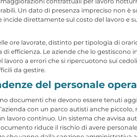
’azienda con un parco autisti anche piccolo,
 lavoro continuo. Un sistema che avvisa a
ocumento riduce il rischio di avere personale
e che vanno dalla sanzione amministrativa al
l consulente del lavoro
a il passaggio dei dati al consulente avviene a
ssere preparati ogni mese dall’amministrazio
alie, il processo si allunga e il rischio di e
a i dati di presenza in tempo reale, con possi
questo collo di bottiglia. I dati sono già lì, ver