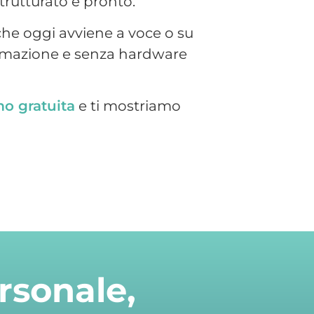
rsonale,
estione HR della tua
ale quanto è semplice