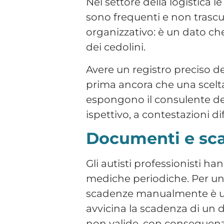
mediche periodiche. Per un
scadenze manualmente è un
avvicina la scadenza di un d
non valide, con conseguenz
mezzo.
Il flusso verso i
In molte aziende di logistic
Excel allegati che devono e
incompleti o contengono anom
Una piattaforma che struttur
parte del consulente, elimina 
formato che serve.