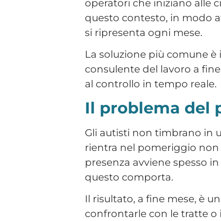
questo comporta.
Il risultato, a fine mese, è u
confrontarle con le tratte o 
trenta autisti, questo lavo
Turni su tratte e
pianificazione
Le aziende di logistica lavor
magazzino. Il personale del m
carichi e alle consegne, e le
Comunicare queste variazio
problemi pratici che chi ges
l’unico canale, con tutti i 