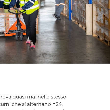
 trova quasi mai nello stesso
turni che si alternano h24,
o. Raccogliere le presenze in
 un problema concreto che
, che viene poi inviato al
tempo e lascia poco spazio
 di mattina dal deposito e
de. La rilevazione della
gine di imprecisione che