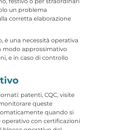
 monitorare queste
utomaticamente quando si
 operativo con certificazioni
 blocco operativo del
ncora via email, con file
ne. Quando i dati sono
rrori nei cedolini aumenta.
bilità di accesso diretto da
ificabili, esportabili nel