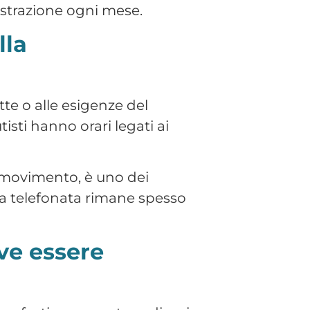
ve essere
o, festivo o per straordinari
solo un problema
ulla corretta elaborazione
io, è una necessità operativa
 in modo approssimativo
i, e in caso di controllo
tivo
rnati: patenti, CQC, visite