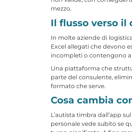
Cosa cambia co
L’autista timbra dall’app sul
personale vede subito se qu
turno pianificato. A fine mes
Non si tratta di un sistema 
carta su uno strumento che
da installare.
Vuoi vedere come funziona i
Juno HR in azione.