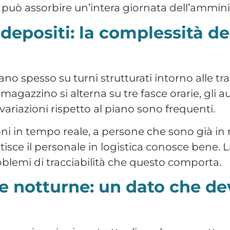
re notturne: un dato che de
e maggiorazioni contrattuali per lavoro notturn
rabili. Un dato di presenza impreciso non è 
 incide direttamente sul costo del lavoro e s
le ore lavorate, distinto per tipologia di orar
 di efficienza. Le aziende che lo gestiscono
lavoro a errori che si ripercuotono sui cedolin
icili da gestire.
denze del personale opera
anno documenti che devono essere tenuti aggio