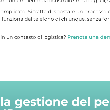
la gestione del pe
 HR
per scoprire come JUNO può migliorare la g
tte le funzionalità, mostrandoti in tempo re
ni, ferie e documenti, senza perdere tempo.