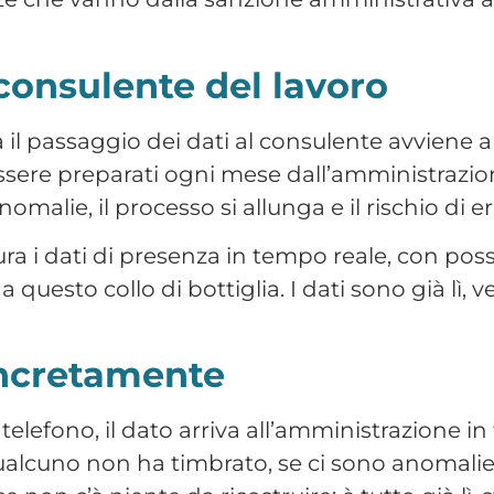
ncretamente
 telefono, il dato arriva all’amministrazione in
alcuno non ha timbrato, se ci sono anomalie,
e non c’è niente da ricostruire: è tutto già lì, 
complicato. Si tratta di spostare un processo
 funziona dal telefono di chiunque, senza f
n un contesto di logistica?
Prenota una dem