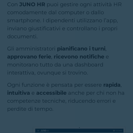
Con
JUNO HR
puoi gestire ogni attività HR
comodamente dal computer o dallo
smartphone. I dipendenti utilizzano l’app,
inviano giustificativi e controllano i propri
documenti.
Gli amministratori
pianificano i turni
,
approvano ferie
,
ricevono notifiche
e
monitorano tutto da una dashboard
interattiva, ovunque si trovino.
Ogni funzione è pensata per essere
rapida
,
intuitiva
e
accessibile
anche per chi non ha
competenze tecniche, riducendo errori e
perdite di tempo.