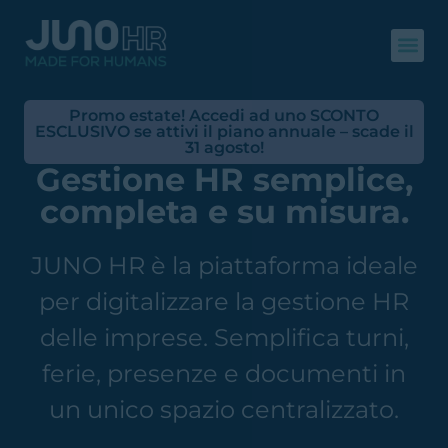
Promo estate! Accedi ad uno SCONTO
ESCLUSIVO se attivi il piano annuale – scade il
31 agosto!
Gestione HR semplice,
completa e su misura.
JUNO HR è la piattaforma ideale
per digitalizzare la gestione HR
delle imprese. Semplifica turni,
ferie, presenze e documenti in
un unico spazio centralizzato.